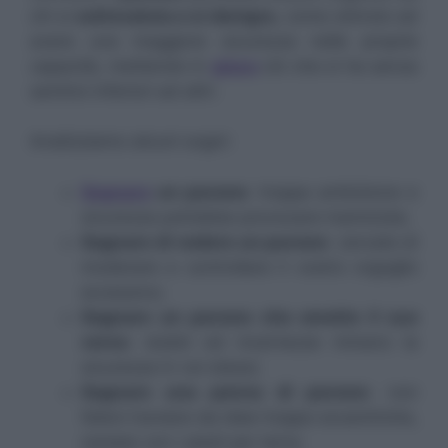
chi si
sottovaluta e si denigra
, come stimolo ad
avere una maggiore sicurezza nelle proprie
capacità, mettendo in
gioco
ciò che si ha senza
sentirsi inferiori ad altri.
Analizziamo alcuni sogni:
Sognare
un pavone
: troppa ambizione e
sicurezza potrebbe provocare inamicizie;
Sognare di vedere un pavone
: cercate di
moderare e controllare il vostro orgoglio
eccessivo;
Sognare un pavone che emette il suo
verso
: dubbi ed incertezze minano la
sicurezza in voi stessi;
Sognare una penna di pavone
: non
fatevi traviare da idee troppo eccentriche,
restate con i piedi per terra;