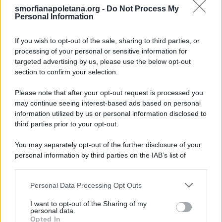
smorfianapoletana.org -
Do Not Process My
Ricerca
Personal Information
per:
If you wish to opt-out of the sale, sharing to third parties, or
processing of your personal or sensitive information for
targeted advertising by us, please use the below opt-out
section to confirm your selection.
LEGGI GRATIS IL NOSTRO EBOOK
Please note that after your opt-out request is processed you
may continue seeing interest-based ads based on personal
information utilized by us or personal information disclosed to
third parties prior to your opt-out.
Categorie
You may separately opt-out of the further disclosure of your
personal information by third parties on the IAB’s list of
downstream participants.
Dizionario dei Sogni – A
Personal Data Processing Opt Outs
This information may also be disclosed by us to third parties
Dizionario dei Sogni – B
on the IAB’s List of Downstream Participants that may further
I want to opt-out of the Sharing of my
Dizionario dei Sogni – C
disclose it to other third parties.
personal data.
Opted In