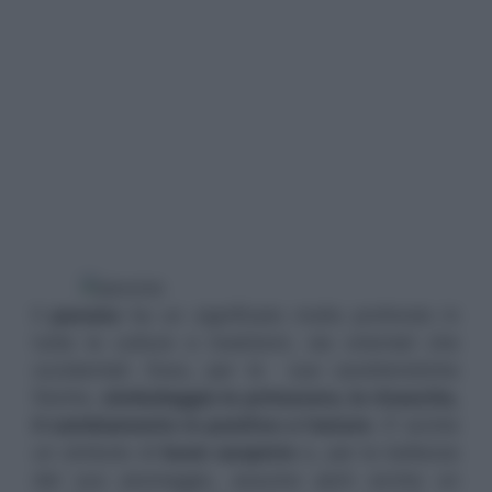
Il
pavone
ha un significato molto profondo in
tutte le culture e tradizioni, sia orientali che
occidentali. Esso, per le sue caratteristiche
fisiche,
simboleggia la primavera, la rinascita,
il cambiamento in positivo e l’amore
. E’ anche
un simbolo di
buon auspicio
e, per la bellezza
del suo piumaggio, assume però anche un