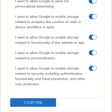
I want to allow Google to send me
Dizionario dei Sogni – T
personalized advertising.
Dizionario dei Sogni – U
I want to allow Google to enable storage
related to analytics like cookies on web or
Dizionario dei Sogni – V
device identifiers in apps.
Dizionario dei Sogni – W
I want to allow Google to enable storage
Dizionario dei Sogni – Z
related to functionality of the website or app.
Interpretazione e Significato dei Sogni dalla A
I want to allow Google to enable storage
alla Z
related to personalization.
News
I want to allow Google to enable storage
Smorfia
related to security, including authentication
functionality and fraud prevention, and other
Sogni Ricorrenti
user protection.
SmorfiaNapoletana.org – Tutti i diritti riservati –
CONFIRM
Cookie Policy