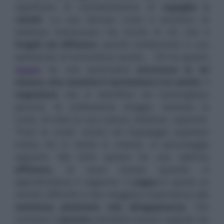
significato di manifestazione di
orgoglio e
vanità
. La sua famosa ruota è sinonimo di
bellezza induscussa ma anche di ciò che è
fragile ed effimero
, poichè solitamente è uno
spettacolo di brevissima durata . Chi fa questo
sogno
ha una particolare
sicurezza in sè
stesso, che rasenta il narcisismo e la vanità
. Il
sognatore
che si identifica nel meraviglioso
pavone, fa solitamente sfoggio, facendo la
ruota, di tutta la sua cultura, bellezza, capacità.
“Fare la ruota” anche nel linguaggio popolare
indica chi si mette in mostra, si pavoneggia
appunto. Ma tutto questo ha una valenza
effimera
, di poca durata quando si
approfondisce il rapporto. Il
sogno
è quindi un
monito affinchè si dia maggiore importanza alla
sostanza piuttosto che all’apparenza
. Per
contrario il
pavone
potrebbe essere sognato da