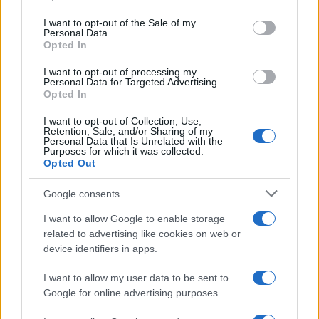
Dizionario dei Sogni – D
Please note that this website/app uses one or more Google
services and may gather and store information including but
I want to opt-out of the Sale of my
Dizionario dei Sogni – E
Personal Data.
not limited to your visit or usage behaviour. You may click to
Opted In
grant or deny consent to Google and its third-party tags to
Dizionario dei Sogni – F
use your data for below specified purposes in below Google
I want to opt-out of processing my
Dizionario dei Sogni – G
consent section.
Personal Data for Targeted Advertising.
Opted In
Dizionario dei Sogni – I
Dizionario dei Sogni – J
I want to opt-out of Collection, Use,
Retention, Sale, and/or Sharing of my
Personal Data that Is Unrelated with the
Dizionario dei Sogni – L
Purposes for which it was collected.
Opted Out
Dizionario dei Sogni – M
Dizionario dei Sogni – N
Google consents
Dizionario dei Sogni – O
I want to allow Google to enable storage
related to advertising like cookies on web or
Dizionario dei Sogni – P
device identifiers in apps.
Dizionario dei Sogni – Q
I want to allow my user data to be sent to
Dizionario dei Sogni – R
Google for online advertising purposes.
Dizionario dei Sogni – S