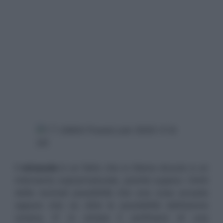
Il
miracolo
è un fatto che si ritiene dovuto a un
intervento soprannaturale, poichè supera i limiti
delle normali possibilità che una cosa accada
oppure che va oltre le possibilità dell’azione
umana. E’ in sintesi il verificarsi di una