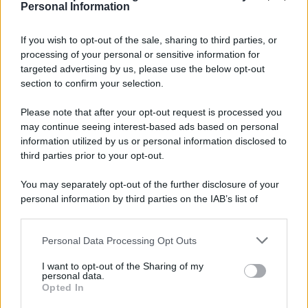
Personal Information
per:
If you wish to opt-out of the sale, sharing to third parties, or
processing of your personal or sensitive information for
targeted advertising by us, please use the below opt-out
section to confirm your selection.
LEGGI GRATIS IL NOSTRO EBOOK
Please note that after your opt-out request is processed you
may continue seeing interest-based ads based on personal
information utilized by us or personal information disclosed to
third parties prior to your opt-out.
Categorie
You may separately opt-out of the further disclosure of your
personal information by third parties on the IAB’s list of
downstream participants.
Dizionario dei Sogni – A
Personal Data Processing Opt Outs
This information may also be disclosed by us to third parties
Dizionario dei Sogni – B
on the IAB’s List of Downstream Participants that may further
I want to opt-out of the Sharing of my
Dizionario dei Sogni – C
disclose it to other third parties.
personal data.
Opted In
Dizionario dei Sogni – D
Please note that this website/app uses one or more Google