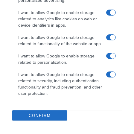
Dizionario dei Sogni – T
personalized advertising.
Dizionario dei Sogni – U
I want to allow Google to enable storage
related to analytics like cookies on web or
Dizionario dei Sogni – V
device identifiers in apps.
Dizionario dei Sogni – W
I want to allow Google to enable storage
Dizionario dei Sogni – Z
related to functionality of the website or app.
Interpretazione e Significato dei Sogni dalla A
I want to allow Google to enable storage
alla Z
related to personalization.
News
I want to allow Google to enable storage
Smorfia
related to security, including authentication
functionality and fraud prevention, and other
Sogni Ricorrenti
user protection.
SmorfiaNapoletana.org – Tutti i diritti riservati –
CONFIRM
Cookie Policy
© 2026 La Smorfia Napoletana -