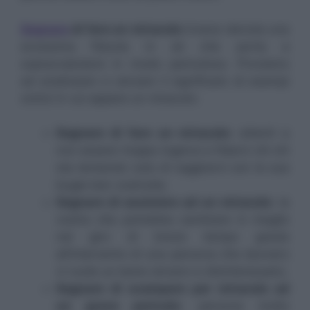
Sognare
di fare un miracolo
invece denota una
eccessiva fiducia in sè che porta a
sopravvalutarsi in modo pericoloso. Proviamo
ad analizzare e cercare il significato di esempi
onirici in cui appare un miracolo:
Sognare di fare un miracolo:
attenti a
non essere troppo ingenui e fidarvi chi chi
sta tentando solo di raggirarvi con le sua
bugie ben costruite;
Sognare di assistere ad un miracolo
: la
vostra vita potrebbe cambiare in meglio
nel giro di breve tempo grazie
all’intervento di una persona che davvero
vi vuole un bene sincero e disinteressato;
Sognare di scampare per miracolo ad
un grave pericolo
: persone molto