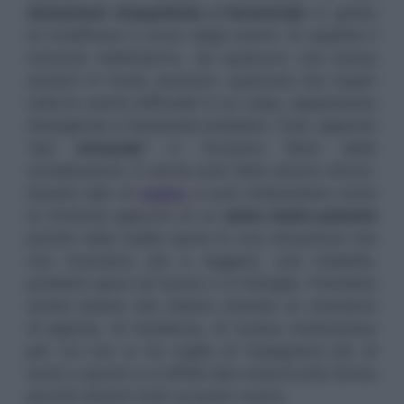
situazione inaspettata e favorevole
in grado
di modificare il corso degli eventi. Si aspetta il
miracolo dall’esterno, da qualcuno che possa
aiutarci in modo assoluto, qualcosa che superi
tutte le nostre difficoltà in un colpo, appianando
divergenze e risolvendo problemi. Così, appunto
“per
miracolo
” ci troviamo liberi dalle
complicazioni. E senza aver fatto alcuno sforzo.
Questo tipo di
sogno
si può interpretare come
la richiesta appunto di un
aiuto molto potente
poichè nella realtà siamo in una situazione che
non riusciamo più a reggere, una malattia,
problemi gravi sul lavoro o in famiglia. Potrebbe
anche essere che stiamo vivendo un momento
di pigrizia, di indolenza, di scarsa motivazione
per cui non si ha voglia di impegnarsi più di
tanto e quindi ci si affida alla misericordia divina
perchè sistemi tutto al posto nostro.