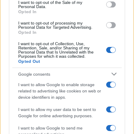
services and may gather and store information including but
I want to opt-out of the Sale of my
Dizionario dei Sogni – E
Personal Data.
not limited to your visit or usage behaviour. You may click to
Opted In
grant or deny consent to Google and its third-party tags to
Dizionario dei Sogni – F
use your data for below specified purposes in below Google
I want to opt-out of processing my
Dizionario dei Sogni – G
consent section.
Personal Data for Targeted Advertising.
Opted In
Dizionario dei Sogni – I
Dizionario dei Sogni – J
I want to opt-out of Collection, Use,
Retention, Sale, and/or Sharing of my
Personal Data that Is Unrelated with the
Dizionario dei Sogni – L
Purposes for which it was collected.
Opted Out
Dizionario dei Sogni – M
Dizionario dei Sogni – N
Google consents
Dizionario dei Sogni – O
I want to allow Google to enable storage
related to advertising like cookies on web or
Dizionario dei Sogni – P
device identifiers in apps.
Dizionario dei Sogni – Q
I want to allow my user data to be sent to
Dizionario dei Sogni – R
Google for online advertising purposes.
Dizionario dei Sogni – S
I want to allow Google to send me