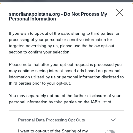
smorfianapoletana.org -
Do Not Process My
Ricerca
Personal Information
per:
If you wish to opt-out of the sale, sharing to third parties, or
processing of your personal or sensitive information for
targeted advertising by us, please use the below opt-out
section to confirm your selection.
LEGGI GRATIS IL NOSTRO EBOOK
Please note that after your opt-out request is processed you
may continue seeing interest-based ads based on personal
information utilized by us or personal information disclosed to
third parties prior to your opt-out.
Categorie
You may separately opt-out of the further disclosure of your
personal information by third parties on the IAB’s list of
downstream participants.
Dizionario dei Sogni – A
Personal Data Processing Opt Outs
This information may also be disclosed by us to third parties
Dizionario dei Sogni – B
on the IAB’s List of Downstream Participants that may further
I want to opt-out of the Sharing of my