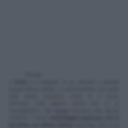
Il
livido
è il segnale di un piccolo o grande
trauma fisico subito. A volte troviamo sul corpo
lividi senza ricordarci come ce li siamo
procurati, lividi apparsi senza che ce ne
accorgessimo. Nel
sogno
funziona alla stessa
maniera: il livido
simboleggia qualcosa che ci
ha ferito, un dolore intimo,
qualcosa che ci ha