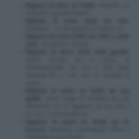
Sognare di farsi un livido
: problemi ed
incidenti a parenti lontani;
Sognare di avere lividi sul viso
:
tentazioni… di che genere lo sapete voi…
Sognare di avere lividi sul collo o sulle
mani
: successo in amore;
Sognare di avere lividi sulle gambe
:
sarete pervasi da un senso di
insoddisfazione che non vi farà stare
tranquilli fino a che non ne capirete la
causa;
Sognare di avere un livido ad una
spalla
: avete voglia di ribellarvi ad una
situazione, ad un rapporto, ad una vita in
cui non vi riconoscete più;
Sognare di avere un livido ad un
braccio:
timidezza, riservatezza, fatica a
relazionarci con gli altri;