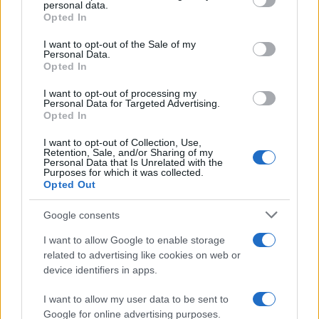
Dizionario dei Sogni – C
disclose it to other third parties.
personal data.
Opted In
Dizionario dei Sogni – D
Please note that this website/app uses one or more Google
services and may gather and store information including but
I want to opt-out of the Sale of my
Dizionario dei Sogni – E
Personal Data.
not limited to your visit or usage behaviour. You may click to
Opted In
grant or deny consent to Google and its third-party tags to
Dizionario dei Sogni – F
use your data for below specified purposes in below Google
I want to opt-out of processing my
Dizionario dei Sogni – G
consent section.
Personal Data for Targeted Advertising.
Opted In
Dizionario dei Sogni – I
Dizionario dei Sogni – J
I want to opt-out of Collection, Use,
Retention, Sale, and/or Sharing of my
Personal Data that Is Unrelated with the
Dizionario dei Sogni – L
Purposes for which it was collected.
Opted Out
Dizionario dei Sogni – M
Dizionario dei Sogni – N
Google consents
Dizionario dei Sogni – O
I want to allow Google to enable storage
related to advertising like cookies on web or
Dizionario dei Sogni – P
device identifiers in apps.
Dizionario dei Sogni – Q
I want to allow my user data to be sent to
Dizionario dei Sogni – R
Google for online advertising purposes.