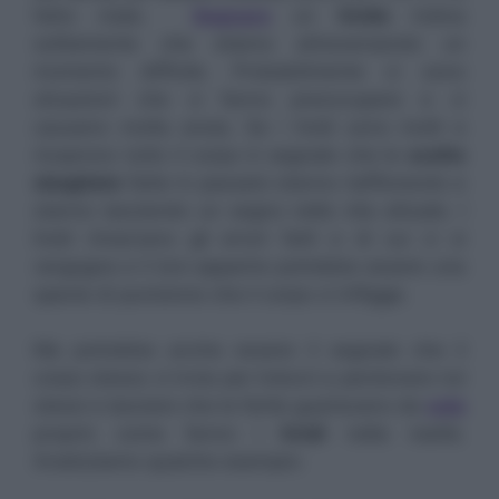
fatto male.
Sognare
un
livido
indica
solitamente che stiamo attraversando un
momento difficile. Probabilmente ci sono
situazioni che ci fanno preoccupare e ci
causano molta ansia. Se i lividi sono molti e
ricoprono tutto il corpo è segnale che le
scelte
sbagliate
fatte in passato stanno riaffiorando e
stanno lasciando un segno nella vita attuale. I
lividi rimarcano gli errori fatti e di cui ci si
vergogna e il loro apparire potrebbe essere una
specie di punizione che il corpo ci infligge.
Ma potrebbe anche essere il segnale che il
corpo stesso ci invia per indurci a perdonare noi
stessi e lasciare che le ferite guariscano da
sole
proprio come fanno i
lividi
nella realtà.
Analizziamo qualche esempio: