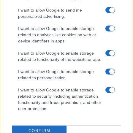
Dizionario dei Sogni – S
I want to allow Google to send me
Dizionario dei Sogni – T
personalized advertising.
Dizionario dei Sogni – U
I want to allow Google to enable storage
related to analytics like cookies on web or
Dizionario dei Sogni – V
device identifiers in apps.
Dizionario dei Sogni – W
I want to allow Google to enable storage
Dizionario dei Sogni – Z
related to functionality of the website or app.
Interpretazione e Significato dei Sogni dalla A
I want to allow Google to enable storage
alla Z
related to personalization.
News
I want to allow Google to enable storage
Smorfia
related to security, including authentication
functionality and fraud prevention, and other
Sogni Ricorrenti
user protection.
SmorfiaNapoletana.org – Tutti i diritti riservati –
CONFIRM